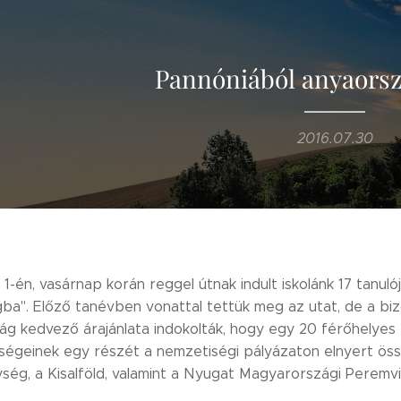
Pannóniából anyaors
2016.07.30
 1-én, vasárnap korán reggel útnak indult iskolánk 17 tanul
ba". Előző tanévben vonattal tettük meg az utat, de a biz
ág kedvező árajánlata indokolták, hogy egy 20 férőhelyes 
tségeinek egy részét a nemzetiségi pályázaton elnyert öss
ég, a Kisalföld, valamint a Nyugat Magyarországi Peremvid