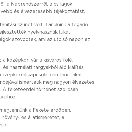
l, a Naprendszerről, a csillagok
bővebb és élvezetesebb tájékoztatást.
ítási szünet volt. Tanulóink a fogadó
ejlesztették nyelvhasználatukat,
ságok szövődtek, ami az utolsó napon az
 középkori vár a kisváros fölé.
 használati tárgyakból álló kiállítás
 középkorral kapcsolatban tanultakat
gendájával ismertetik meg nagyon élvezetes
rz). A feketeerdei történet szorosan
agához.
t megtennünk a Fekete erdőben.
növény- és állatismeretet, a
en.