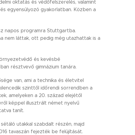
elmi oktatás és védőfelszerelés, valamint
ó és egyensúlyozó gyakorlatban. Közben a
gész napos programra Stuttgartba.
a nem láttak, ott pedig még utazhattak is a
k környezetvédő és kevésbé
mban résztvevő gimnázium tanára.
ge van, ami a technika és életvitel
ilencedik szinttől időrendi sorrendben a
kek, amelyeken a 20. század elejétől
ről képpel illusztrált német nyelvű
tatva tanít.
sétáló utakkal szabdalt részén, majd
016 tavaszán fejezték be felújítását.