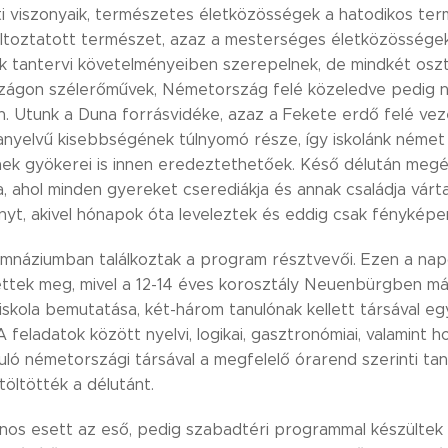
 viszonyaik, természetes életközösségek a hatodikos te
áltoztatott természet, azaz a mesterséges életközösségek,
k tantervi követelményeiben szerepelnek, de mindkét osztá
ágon szélerőművek, Németország felé közeledve pedig na
. Utunk a Duna forrásvidéke, azaz a Fekete erdő felé vez
nyelvű kisebbségének túlnyomó része, így iskolánk német 
nek gyökerei is innen eredeztethetőek. Késő délután me
a, ahol minden gyereket cserediákja és annak családja vár
ányt, akivel hónapok óta leveleztek és eddig csak fényképen
imnáziumban találkoztak a program résztvevői. Ezen a napo
ttek meg, mivel a 12-14 éves korosztály Neuenbürgben má
 iskola bemutatása, két-három tanulónak kellett társával 
. A feladatok között nyelvi, logikai, gasztronómiai, valamint 
uló németországi társával a megfelelő órarend szerinti tan
 töltötték a délutánt.
nos esett az eső, pedig szabadtéri programmal készültek 