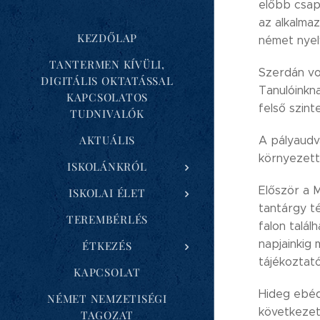
előbb csap
az alkalma
KEZDŐLAP
német nyel
TANTERMEN KÍVÜLI,
Szerdán vo
DIGITÁLIS OKTATÁSSAL
Tanulóinkna
KAPCSOLATOS
felső szint
TUDNIVALÓK
AKTUÁLIS
A pályaudva
környezett
ISKOLÁNKRÓL
Először a 
ISKOLAI ÉLET
tantárgy té
TEREMBÉRLÉS
falon talál
napjainkig 
ÉTKEZÉS
tájékoztató
KAPCSOLAT
Hideg ebéd
NÉMET NEMZETISÉGI
következett
TAGOZAT