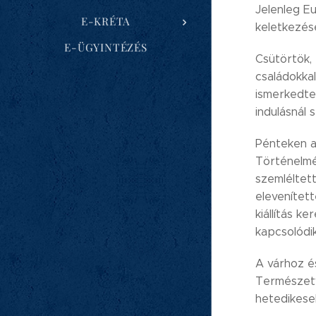
Jelenleg E
E-KRÉTA
keletkezés
E-ÜGYINTÉZÉS
Csütörtök,
családokkal
ismerkedte
indulásnál 
Pénteken a
Történelmér
szemléltet
elevenített
kiállítás k
kapcsolódi
A várhoz é
Természetv
hetedikese