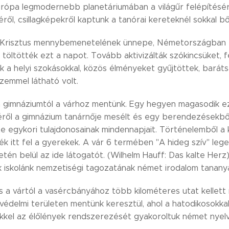
urópa legmodernebb planetáriumában a világűr felépítésérő
éről, csillagképekről kaptunk a tanórai kereteknél sokkal 
 Krisztus mennybemenetelének ünnepe, Németországban tan
 töltötték ezt a napot. Tovább aktivizálták szókincsüket, f
k a helyi szokásokkal, közös élményeket gyűjtöttek, barát
szemmel látható volt.
 gimnáziumtól a várhoz mentünk. Egy hegyen magasodik ez a
ől a gimnázium tanárnője mesélt és egy berendezésekből és
te egykori tulajdonosainak mindennapjait. Történelemből a
ék itt fel a gyerekek. A vár 6 termében "A hideg szív" le
eretén belül az ide látogatót. (Wilhelm Hauff: Das kalte He
k iskolánk nemzetiségi tagozatának német irodalom tanany
s a vártól a vasércbányához több kilométeres utat kellet
édelmi területen mentünk keresztül, ahol a hatodikosokkal 
kkel az élőlények rendszerezését gyakoroltuk német nyelv