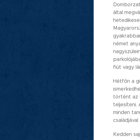
Domborzati
által megv
hetedikese
Magyarorsz
gyakrabban
német anya
nagyszülei
parkolójáb
fiút vagy l
Hétfőn a g
ismerkedhe
történt az
teljesíteni
minden tan
családjával
Kedden saj