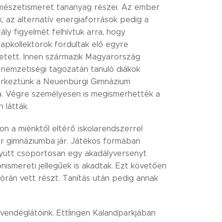
rmészetismeret tananyag részei. Az ember
 az alternatív energiaforrások pedig a
ly figyelmét felhívtuk arra, hogy
pkollektorok fordultak elő egyre
etett. Innen származik Magyarország
nemzetiségi tagozatán tanuló diákok
gérkeztünk a Neuenbürgi Gimnázium
ta. Végre személyesen is megismerhették a
 látták.
n a miénktől eltérő iskolarendszerrel
r gimnáziumba jár. Játékos formában
együtt csoportosan egy akadályversenyt
honismereti jellegűek is akadtak. Ezt követően
órán vett részt. Tanítás után pedig annak
vendéglátóink. Ettlingen Kalandparkjában