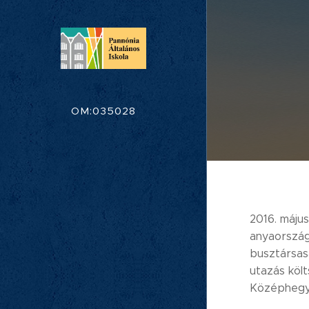
OM:035028
2016. május
anyaország
busztársas
utazás köl
Középhegys