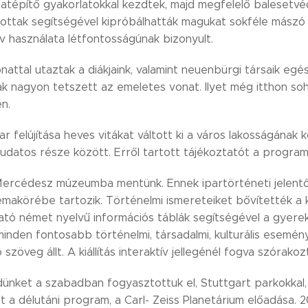
atépítő gyakorlatokkal kezdtek, majd megfelelő balesetvéd
zottak segítségével kipróbálhatták magukat sokféle mász
v használata létfontosságúnak bizonyult.
nattal utaztak a diákjaink, valamint neuenbürgi társaik e
k nagyon tetszett az emeletes vonat. Ilyet még itthon soh
en.
r felújítása heves vitákat váltott ki a város lakosságána
udatos része között. Erről tartott tájékoztatót a progra
Mercédesz múzeumba mentünk. Ennek ipartörténeti jelentősé
makörébe tartozik. Történelmi ismereteiket bővítették a k
ható német nyelvű információs táblák segítségével a gyere
minden fontosabb történelmi, társadalmi, kulturális esemény
 szöveg állt. A kiállítás interaktív jellegénél fogva szórakoz
ünket a szabadban fogyasztottuk el, Stuttgart parkokkal, 
 a délutáni program, a Carl- Zeiss Planetárium előadása. 2