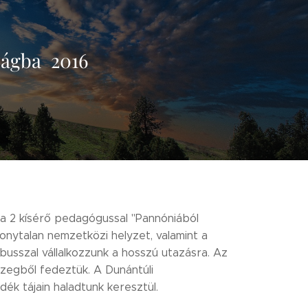
zágba 2016
ója 2 kísérő pedagógussal "Pannóniából
onytalan nemzetközi helyzet, valamint a
busszal vállalkozzunk a hosszú utazásra. Az
zegből fedeztük. A Dunántúli
ék tájain haladtunk keresztül.