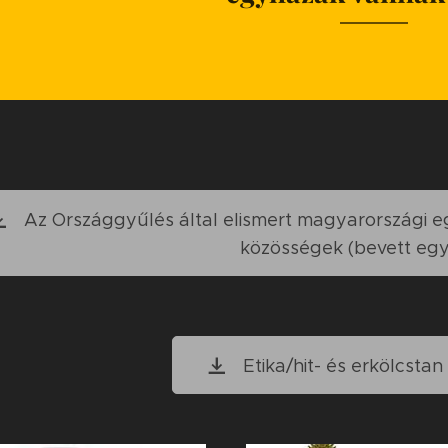
Az Országgyűlés által elismert magyarországi eg
közösségek (bevett eg
Etika/hit- és erkölcstan