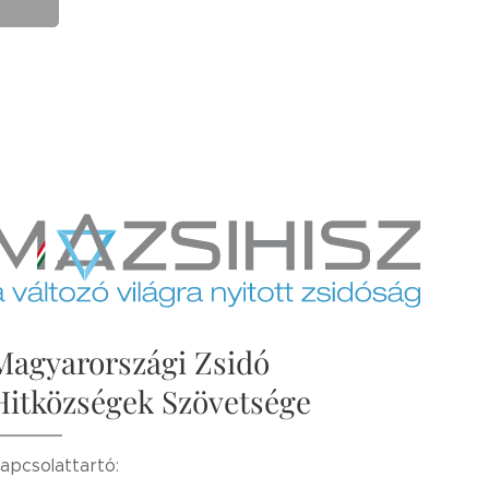
Magyarországi Zsidó
Hitközségek Szövetsége
apcsolattartó: