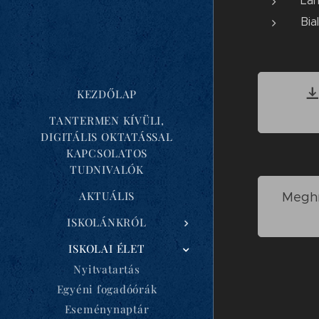
Lan
Bia
KEZDŐLAP
TANTERMEN KÍVÜLI,
DIGITÁLIS OKTATÁSSAL
KAPCSOLATOS
TUDNIVALÓK
AKTUÁLIS
Meghív
ISKOLÁNKRÓL
ISKOLAI ÉLET
Nyitvatartás
Egyéni fogadóórák
Eseménynaptár