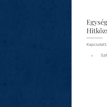
Egység
Hitköz
Kapcsolatt
Szi