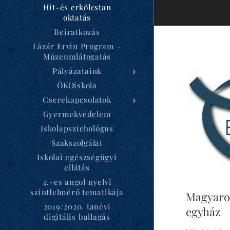
Hit-és erkölcstan
oktatás
Beiratkozás
Lázár Ervin Program -
Múzeumlátogatás
Pályázataink
ÖKOiskola
Cserekapcsolatok
Gyermekvédelem
Iskolapszichológus
Szakszolgálat
Iskolai egészségügyi
ellátás
4.-es angol nyelvi
szintfelmérő tematikája
Magyaror
2019/2020. tanévi
egyház
digitális ballagás