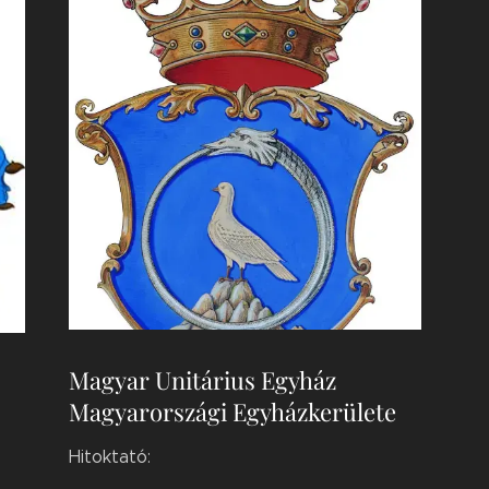
Magyar Unitárius Egyház
Magyarországi Egyházkerülete
Hitoktató: