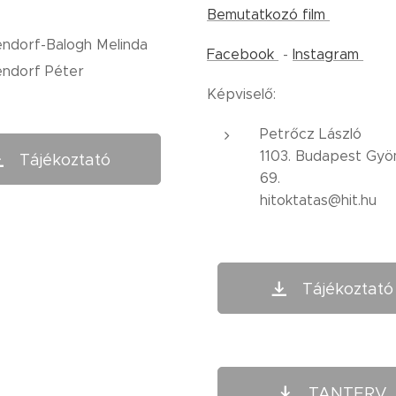
Bemutatkozó film
ndorf-Balogh Melinda
Facebook
-
Instagram
ndorf Péter
Képviselő:
Petrőcz László
1103. Budapest Gyö
Tájékoztató
69.
hitoktatas@hit.hu
Tájékoztató
TANTERV