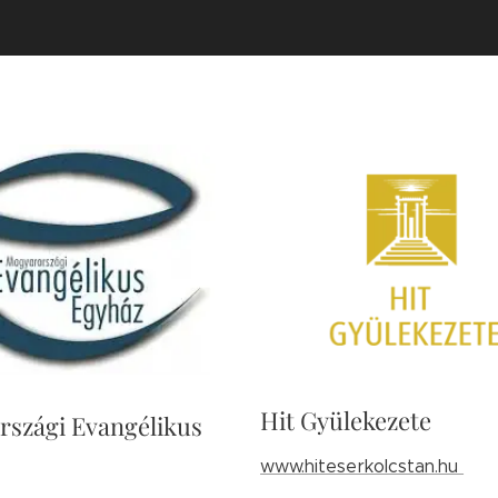
Hit Gyülekezete
szági Evangélikus
www.hiteserkolcstan.hu