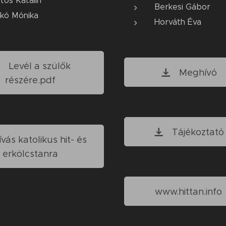
tos Katalin
Berkesi Gábor
lkó Mónika
Horváth Éva
Levél a szülők
Meghívó
részére.pdf
Tájékoztató
ás katolikus hit- és
erkölcstanra
www.hittan.info