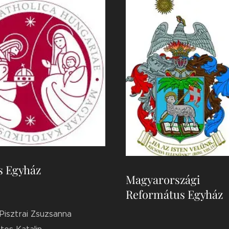
s Egyház
Magyarországi
:
Református Egyház
 Pisztrai Zsuzsanna