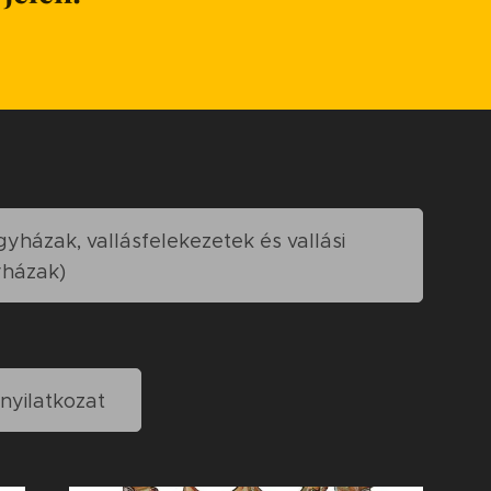
yházak, vallásfelekezetek és vallási
yházak)
 nyilatkozat