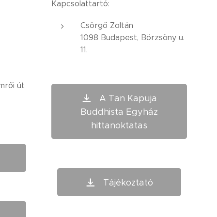
Kapcsolattartó:
Csörgő Zoltán
1098 Budapest, Börzsöny u.
11.
mrői út
A Tan Kapuja
Buddhista Egyház
hittanoktatas
Tájékoztató