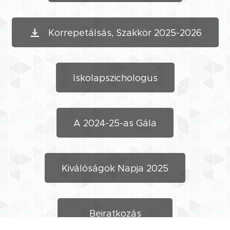
Korrepetálsás, Szakkör 2025-2026
Iskolapszichologus
A 2024-25-as Gála
Kiválóságok Napja 2025
Beiratkozás