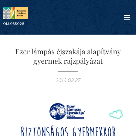
OM:035028
Ezer lámpás éjszakája alapítvány
gyermek rajzpályázat
2019.02.27