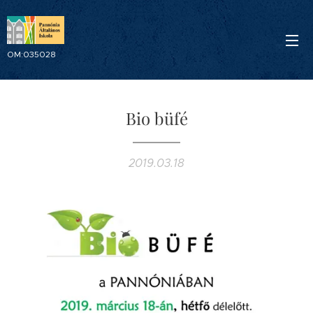
OM:035028
Bio büfé
2019.03.18