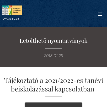
OM:035028
Letölthető nyomtatványok
2018.01.25
Tájékoztató a 2021/2022-es tanévi
beiskolázással kapcsolatban